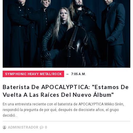
SYMPHONIC HEAVY METAL/ROCK
7:05 A.M.
Baterista De APOCALYPTICA: "Estamos De
Vuelta A Las Raíces Del Nuevo Álbum"
En una entrevista reciente con el baterista de APOCALYPTICA Mikko Sirén,
respondió la pregunta de por qué, después de diecisiete años, el grupo
decidió...
ADMINISTRADOR
0