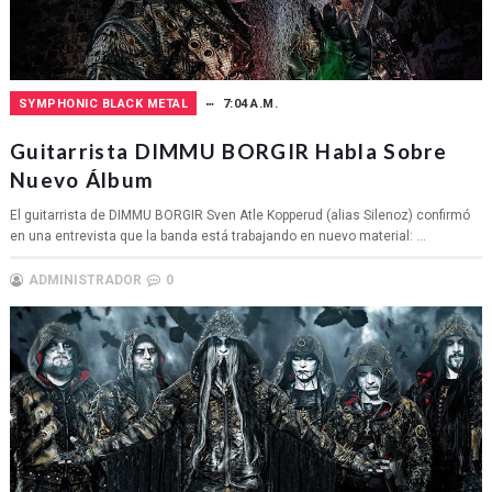
SYMPHONIC BLACK METAL
7:04 A.M.
Guitarrista DIMMU BORGIR Habla Sobre
Nuevo Álbum
El guitarrista de DIMMU BORGIR Sven Atle Kopperud (alias Silenoz) confirmó
en una entrevista que la banda está trabajando en nuevo material: ...
ADMINISTRADOR
0