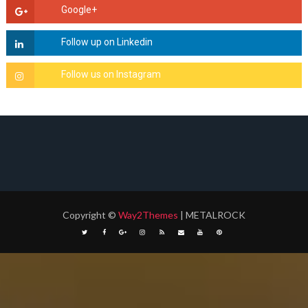
Copyright
©
Way2Themes
| METALROCK