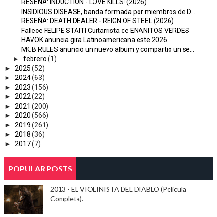
RESEÑA: INDUCTION - LOVE KILLS! (2026)
INSIDIOUS DISEASE, banda formada por miembros de D...
RESEÑA: DEATH DEALER - REIGN OF STEEL (2026)
Fallece FELIPE STAITI Guitarrista de ENANITOS VERDES
HAVOK anuncia gira Latinoamericana este 2026
MOB RULES anunció un nuevo álbum y compartió un se...
►
febrero
(1)
►
2025
(52)
►
2024
(63)
►
2023
(156)
►
2022
(22)
►
2021
(200)
►
2020
(566)
►
2019
(261)
►
2018
(36)
►
2017
(7)
POPULAR POSTS
2013 - EL VIOLINISTA DEL DIABLO (Película
Completa).