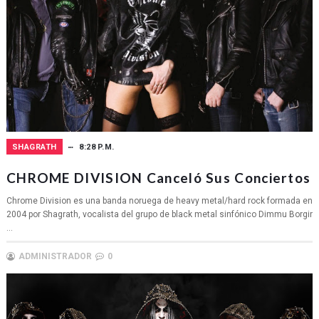
SHAGRATH
8:28 P.M.
CHROME DIVISION Canceló Sus Conciertos
Chrome Division es una banda noruega de heavy metal/hard rock formada en
2004 por Shagrath, vocalista del grupo de black metal sinfónico Dimmu Borgir
...
ADMINISTRADOR
0