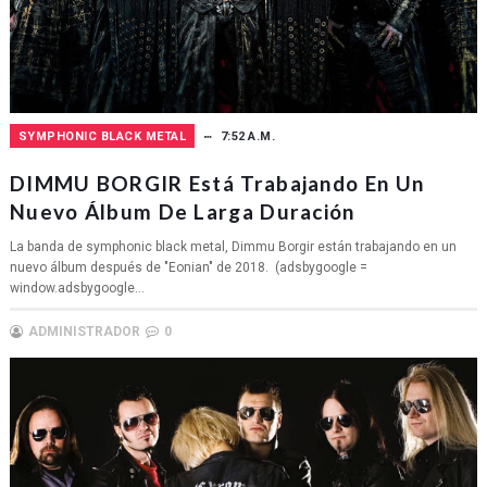
SYMPHONIC BLACK METAL
7:52 A.M.
DIMMU BORGIR Está Trabajando En Un
Nuevo Álbum De Larga Duración
La banda de symphonic black metal, Dimmu Borgir están trabajando en un
nuevo álbum después de "Eonian" de 2018. (adsbygoogle =
window.adsbygoogle...
ADMINISTRADOR
0