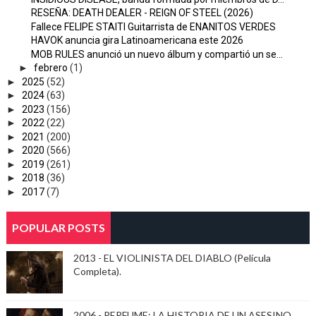
RESEÑA: DEATH DEALER - REIGN OF STEEL (2026)
Fallece FELIPE STAITI Guitarrista de ENANITOS VERDES
HAVOK anuncia gira Latinoamericana este 2026
MOB RULES anunció un nuevo álbum y compartió un se...
►
febrero
(1)
►
2025
(52)
►
2024
(63)
►
2023
(156)
►
2022
(22)
►
2021
(200)
►
2020
(566)
►
2019
(261)
►
2018
(36)
►
2017
(7)
POPULAR POSTS
2013 - EL VIOLINISTA DEL DIABLO (Película
Completa).
2006 - PERFUME: LA HISTORIA DE UN ASESINO