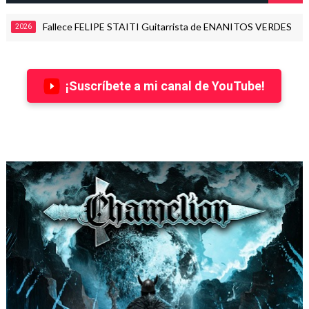
Fallece FELIPE STAITI Guitarrista de ENANITOS VERDES
26
2026
¡Suscríbete a mi canal de YouTube!