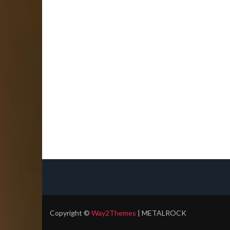
Copyright
©
Way2Themes
| METALROCK