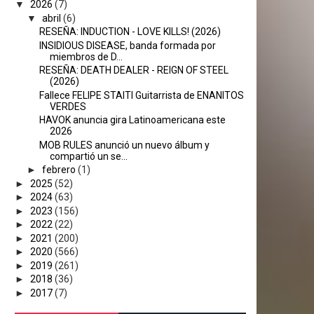
▼
2026
(7)
▼
abril
(6)
RESEÑA: INDUCTION - LOVE KILLS! (2026)
INSIDIOUS DISEASE, banda formada por
miembros de D...
RESEÑA: DEATH DEALER - REIGN OF STEEL
(2026)
Fallece FELIPE STAITI Guitarrista de ENANITOS
VERDES
HAVOK anuncia gira Latinoamericana este
2026
MOB RULES anunció un nuevo álbum y
compartió un se...
►
febrero
(1)
►
2025
(52)
►
2024
(63)
►
2023
(156)
►
2022
(22)
►
2021
(200)
►
2020
(566)
►
2019
(261)
►
2018
(36)
►
2017
(7)