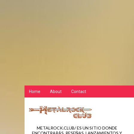
Home
About
Contact
METALROCK.CLUB/ ES UN SITIO DONDE
ENCONTRARÁS, RESEÑAS, LANZAMIENTOS Y