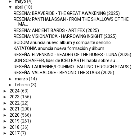
►
mayo
(4)
▼
abril
(10)
RESEÑA: BRAVERIDE - THE GREAT AWAKENING (2025)
RESEÑA: PANTHALASSAN - FROM THE SHALLOWS OF THE
MA...
RESEÑA: ANCIENT BARDS - ARTIFEX (2025)
RESEÑA: VISIONATICA - HARROWING INSIGHT (2025)
SODOM anuncia nuevo álbum y comparte sencillo
KATATONIA anuncia nueva formación y álbum
RESEÑA: ELVENKING - READER OF THE RUNES - LUNA (2025)
JON SCHAFFER, líder de ICED EARTH, habla sobre su ...
RESEÑA: LAURENNE/LOUHIMO - FALLING THROUGH STARS (...
RESEÑA: VALHALORE - BEYOND THE STARS (2025)
►
marzo
(14)
►
febrero
(3)
►
2024
(63)
►
2023
(156)
►
2022
(22)
►
2021
(200)
►
2020
(566)
►
2019
(261)
►
2018
(36)
►
2017
(7)