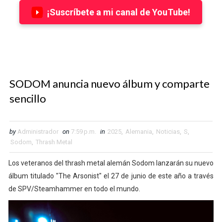
¡Suscríbete a mi canal de YouTube!
SODOM anuncia nuevo álbum y comparte
sencillo
by
Administrador
on
7:59 p.m.
in
2025
,
Alemania
,
Noticias
,
S
,
Sodom
,
Thrash Metal
Los veteranos del thrash metal alemán Sodom lanzarán su nuevo
álbum titulado "The Arsonist" el 27 de junio de este año a través
de SPV/Steamhammer en todo el mundo.