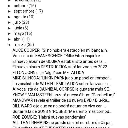
►
noviembre
(12)
►
octubre
(16)
►
septiembre
(17)
►
agosto
(10)
►
julio
(28)
►
junio
(6)
►
mayo
(16)
►
abril
(11)
▼
marzo
(35)
ALICE COOPER: "Si no hubiera estado en mi banda, h...
Vocalista de EVANESCENCE: "Billie Eilish inspiró e...
El nuevo álbum de GOJIRA estaba listo antes de la ...
El nuevo álbum DESTRUCTION será lanzado en 2022
ELTON JOHN dice "algo" con METALLICA
MIKE SHINODA: "LINKIN PARK jugó un papel en romper...
La vocalista de WITHIN TEMPTATION sobre lanzar sin...
Al vocalista de CANNIBAL CORPSE le gustaría más SE...
YNGWIE MALMSTEEN lanzará nuevo álbum "Parabellum"
MANOWAR revela el tráiler de su nuevo DVD / Blu-Ra...
BILL WARD dijo que ya no podrá actuar en vivo con ...
Guitarrista de GUNS N 'ROSES: "Me siento más cómod...
ROB ZOMBIE: “Habrá nuevas pandemias”
ALL THAT REMAINS no puede usar el nombre de Oli pa...