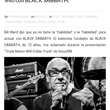
vivo con BLACK SABBATH.
by
Administrador
on
8:23 a.m.
in
2021
,
Bill Ward
,
Black Sabbath
,
Heavy Metal
,
Noticias
,
Reino Unido
,
Rock
Bill Ward dijo que ya no tiene la "habilidad" o la "habilidad" para
actuar con BLACK SABBATH. El baterista fundador de BLACK
SABBATH, de 72 años, fue aclamado durante la presentación
"Trunk Nation With Eddie Trunk" de SiriusXM.