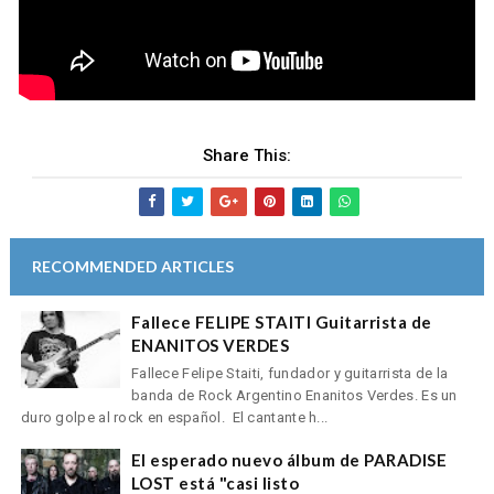
Share This:
RECOMMENDED ARTICLES
Fallece FELIPE STAITI Guitarrista de
ENANITOS VERDES
Fallece Felipe Staiti, fundador y guitarrista de la
banda de Rock Argentino Enanitos Verdes. Es un
duro golpe al rock en español. El cantante h...
El esperado nuevo álbum de PARADISE
LOST está "casi listo