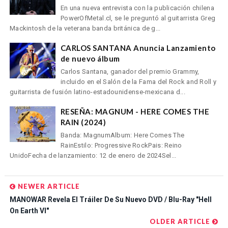
En una nueva entrevista con la publicación chilena
PowerOfMetal.cl, se le preguntó al guitarrista Greg
Mackintosh de la veterana banda británica de g...
CARLOS SANTANA Anuncia Lanzamiento
de nuevo álbum
Carlos Santana, ganador del premio Grammy,
incluido en el Salón de la Fama del Rock and Roll y
guitarrista de fusión latino-estadounidense-mexicana d...
RESEÑA: MAGNUM - HERE COMES THE
RAIN (2024)
Banda: MagnumAlbum: Here Comes The
RainEstilo: Progressive RockPais: Reino
UnidoFecha de lanzamiento: 12 de enero de 2024Sel...
NEWER ARTICLE
MANOWAR Revela El Tráiler De Su Nuevo DVD / Blu-Ray "Hell
On Earth VI"
OLDER ARTICLE