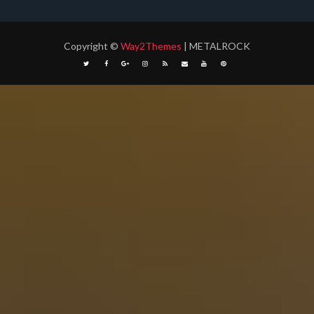
Copyright
©
Way2Themes
| METALROCK