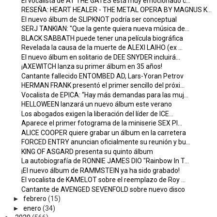
El vocalista de AT THE GATES está muy emocionado c...
RESEÑA: HEART HEALER - THE METAL OPERA BY MAGNUS K...
El nuevo álbum de SLIPKNOT podría ser conceptual
SERJ TANKIAN: "Que la gente quiera nueva música de...
BLACK SABBATH puede tener una película biográfica
Revelada la causa de la muerte de ALEXI LAIHO (ex ...
El nuevo álbum en solitario de DEE SNYDER incluirá...
¡AXEWITCH lanza su primer álbum en 35 años!
Cantante fallecido ENTOMBED AD, Lars-Yoran Petrov
HERMAN FRANK presentó el primer sencillo del próxi...
Vocalista de EPICA: “Hay más demandas para las muj...
HELLOWEEN lanzará un nuevo álbum este verano
Los abogados exigen la liberación del líder de ICE...
Aparece el primer fotograma de la miniserie SEX PI...
ALICE COOPER quiere grabar un álbum en la carretera
FORCED ENTRY anuncian oficialmente su reunión y bu...
KING OF ASGARD presenta su quinto álbum
La autobiografía de RONNIE JAMES DIO "Rainbow In T...
¡El nuevo álbum de RAMMSTEIN ya ha sido grabado!
El vocalista de KAMELOT sobre el reemplazo de Roy ...
Cantante de AVENGED SEVENFOLD sobre nuevo disco
►
febrero
(15)
►
enero
(34)