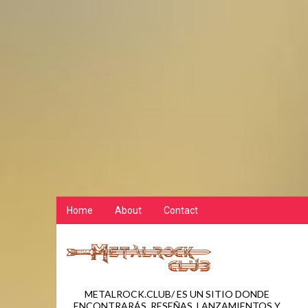
Home
About
Contact
METALROCK.CLUB/ ES UN SITIO DONDE
ENCONTRARÁS, RESEÑAS, LANZAMIENTOS Y