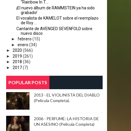
"Rainbow In T...
¡El nuevo álbum de RAMMSTEIN ya ha sido
grabado!
El vocalista de KAMELOT sobre el reemplazo
de Roy ...
Cantante de AVENGED SEVENFOLD sobre
nuevo disco
►
febrero
(15)
►
enero
(34)
►
2020
(566)
►
2019
(261)
►
2018
(36)
►
2017
(7)
POPULAR POSTS
2013 - EL VIOLINISTA DEL DIABLO
(Película Completa).
2006 - PERFUME: LA HISTORIA DE
UN ASESINO (Película Completa)