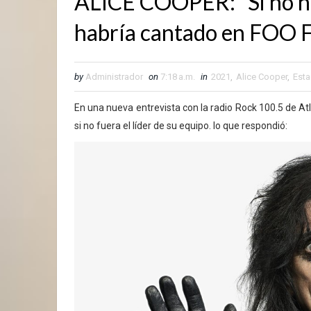
ALICE COOPER: "Si no hu
habría cantado en FOO
by
Administrador
on
7:18 a.m.
in
2021
,
Alice Cooper
,
Est
En una nueva entrevista con la radio Rock 100.5 de Atl
si no fuera el líder de su equipo. lo que respondió: