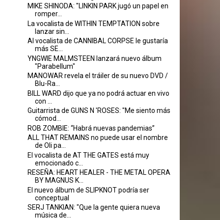
MIKE SHINODA: "LINKIN PARK jugó un papel en
romper...
La vocalista de WITHIN TEMPTATION sobre
lanzar sin...
Al vocalista de CANNIBAL CORPSE le gustaría
más SE...
YNGWIE MALMSTEEN lanzará nuevo álbum
"Parabellum"
MANOWAR revela el tráiler de su nuevo DVD /
Blu-Ra...
BILL WARD dijo que ya no podrá actuar en vivo
con ...
Guitarrista de GUNS N 'ROSES: "Me siento más
cómod...
ROB ZOMBIE: “Habrá nuevas pandemias”
ALL THAT REMAINS no puede usar el nombre
de Oli pa...
El vocalista de AT THE GATES está muy
emocionado c...
RESEÑA: HEART HEALER - THE METAL OPERA
BY MAGNUS K...
El nuevo álbum de SLIPKNOT podría ser
conceptual
SERJ TANKIAN: "Que la gente quiera nueva
música de...