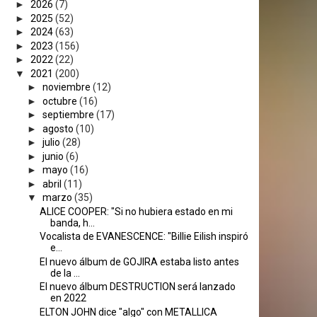
►
2026
(7)
►
2025
(52)
►
2024
(63)
►
2023
(156)
►
2022
(22)
▼
2021
(200)
►
noviembre
(12)
►
octubre
(16)
►
septiembre
(17)
►
agosto
(10)
►
julio
(28)
►
junio
(6)
►
mayo
(16)
►
abril
(11)
▼
marzo
(35)
ALICE COOPER: "Si no hubiera estado en mi
banda, h...
Vocalista de EVANESCENCE: "Billie Eilish inspiró
e...
El nuevo álbum de GOJIRA estaba listo antes
de la ...
El nuevo álbum DESTRUCTION será lanzado
en 2022
ELTON JOHN dice "algo" con METALLICA