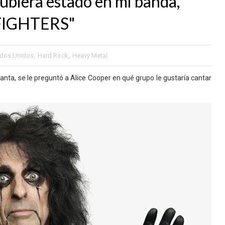
biera estado en mi banda,
 FIGHTERS"
ados Unidos
,
Hard Rock
,
Heavy Metal
anta, se le preguntó a Alice Cooper en qué grupo le gustaría cantar