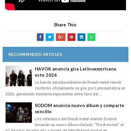
Share This:
RECOMMENDED ARTICLES
HAVOK anuncia gira Latinoamericana
este 2026
La banda estadounidense de thrash metal Havok
confirmó oficialmente su gira por Latinoamérica en
2026, generando bastante expectativa entre fans del ...
SODOM anuncia nuevo álbum y comparte
sencillo
Los veteranos del thrash metal alemán Sodom
lanzarán su nuevo álbum titulado "The Arsonist" el
27 de junio de este año a través de SPV/Steamhammer en...