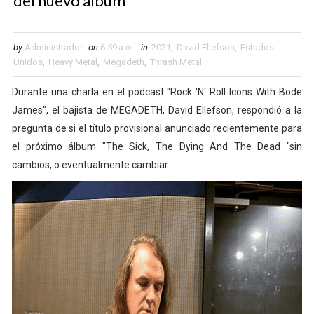
del nuevo álbum
by
Administrador
on
6:59 a.m.
in
2021
,
David Ellefson
,
Estados
Unidos
,
Heavy Metal
,
Megadeth
,
Thrash Metal
Durante una charla en el podcast "Rock 'N' Roll Icons With Bode
James", el bajista de MEGADETH, David Ellefson, respondió a la
pregunta de si el título provisional anunciado recientemente para
el próximo álbum "The Sick, The Dying And The Dead "sin
cambios, o eventualmente cambiar: