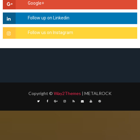
Copyright
©
Way2Themes
| METALROCK