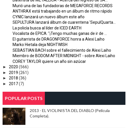
Baterista de METALLICA - Acerca del regreso de JA...
Murió una de las fundadoras de MEGAFORCE RECORDS
ANTHRAX está trabajando en un álbum de ritmo rápido
CYNIC lanzará un nuevo álbum este año
SEPULTURA lanzará álbum de cuarentena 'SepulQuarta...
La policía busca al líder de ICED EARTH
Vocalista de EPICA: "¡Tengo muchas ganas de ir de ...
El guitarrista de DRAGONFORCE honra a Alexi Laiho
Marko Hietala deja NIGHTWISH
SEBASTIAN BACH sobre el fallecimiento de Alexi Laiho
Miembro de BODOM AFTER MIDNIGHT - sobre Alexi Laiho
COREY TAYLOR quiere un año sin azúcar
►
2020
(566)
►
2019
(261)
►
2018
(36)
►
2017
(7)
POPULAR POSTS
2013 - EL VIOLINISTA DEL DIABLO (Película
Completa).