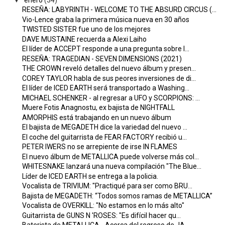
RESEÑA: LABYRINTH - WELCOME TO THE ABSURD CIRCUS (...
Vio-Lence graba la primera música nueva en 30 años
TWISTED SISTER fue uno de los mejores
DAVE MUSTAINE recuerda a Alexi Laiho
El líder de ACCEPT responde a una pregunta sobre l...
RESEÑA: TRAGEDIAN - SEVEN DIMENSIONS (2021)
THE CROWN reveló detalles del nuevo álbum y presen...
COREY TAYLOR habla de sus peores inversiones de di...
El líder de ICED EARTH será transportado a Washing...
MICHAEL SCHENKER - al regresar a UFO y SCORPIONS: ...
Muere Fotis Anagnostu, ex bajista de NIGHTFALL
AMORPHIS está trabajando en un nuevo álbum
El bajista de MEGADETH dice la variedad del nuevo ...
El coche del guitarrista de FEAR FACTORY recibió u...
PETER IWERS no se arrepiente de irse IN FLAMES
El nuevo álbum de METALLICA puede volverse más col...
WHITESNAKE lanzará una nueva compilación "The Blue...
Líder de ICED EARTH se entrega a la policia.
Vocalista de TRIVIUM: "Practiqué para ser como BRU...
Bajista de MEGADETH: “Todos somos ramas de METALLICA”
Vocalista de OVERKILL: "No estamos en lo más alto"
Guitarrista de GUNS N 'ROSES: "Es difícil hacer qu...