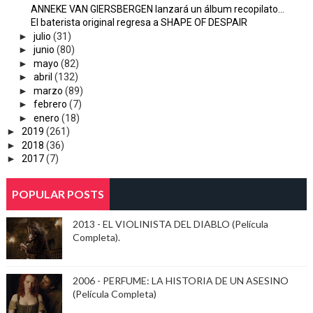
ANNEKE VAN GIERSBERGEN lanzará un álbum recopilato...
El baterista original regresa a SHAPE OF DESPAIR
►
julio
(31)
►
junio
(80)
►
mayo
(82)
►
abril
(132)
►
marzo
(89)
►
febrero
(7)
►
enero
(18)
►
2019
(261)
►
2018
(36)
►
2017
(7)
POPULAR POSTS
2013 - EL VIOLINISTA DEL DIABLO (Película
Completa).
2006 - PERFUME: LA HISTORIA DE UN ASESINO
(Película Completa)