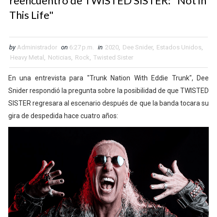
reencuentro de TWISTED SISTER: "Not in
This Life"
by
Administrador
on
6:27 p.m.
in
2020
,
Dee Snider
,
Estados Unidos
,
Heavy Metal
,
Noticias
,
Rock
,
Twisted Sister
En una entrevista para "Trunk Nation With Eddie Trunk", Dee
Snider respondió la pregunta sobre la posibilidad de que TWISTED
SISTER regresara al escenario después de que la banda tocara su
gira de despedida hace cuatro años: