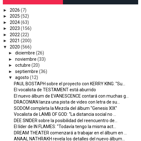
►
2026
(7)
►
2025
(52)
►
2024
(63)
►
2023
(156)
►
2022
(22)
►
2021
(200)
▼
2020
(566)
►
diciembre
(26)
►
noviembre
(33)
►
octubre
(20)
►
septiembre
(36)
▼
agosto
(12)
PAUL BOSTAPH sobre el proyecto con KERRY KING: "Su...
El vocalista de TESTAMENT está aburrido
El nuevo álbum de EVANESCENCE contará con muchas g...
DRACONIAN lanza una pista de video con letra de su...
SODOM completa la Mezcla del álbum "Genesis XIX"
Vocalista de LAMB OF GOD: “La distancia social no ...
DEE SNIDER sobre la posibilidad del reencuentro de...
El líder de IN FLAMES: "Todavía tengo la misma act...
DREAM THEATER comenzará a trabajar en el álbum en ...
ANAAL NATHRAKH revela los detalles del nuevo álbum...