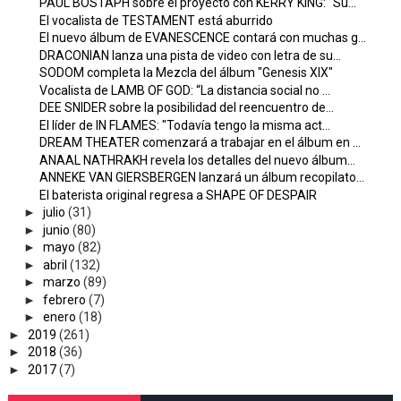
PAUL BOSTAPH sobre el proyecto con KERRY KING: "Su...
El vocalista de TESTAMENT está aburrido
El nuevo álbum de EVANESCENCE contará con muchas g...
DRACONIAN lanza una pista de video con letra de su...
SODOM completa la Mezcla del álbum "Genesis XIX"
Vocalista de LAMB OF GOD: “La distancia social no ...
DEE SNIDER sobre la posibilidad del reencuentro de...
El líder de IN FLAMES: "Todavía tengo la misma act...
DREAM THEATER comenzará a trabajar en el álbum en ...
ANAAL NATHRAKH revela los detalles del nuevo álbum...
ANNEKE VAN GIERSBERGEN lanzará un álbum recopilato...
El baterista original regresa a SHAPE OF DESPAIR
►
julio
(31)
►
junio
(80)
►
mayo
(82)
►
abril
(132)
►
marzo
(89)
►
febrero
(7)
►
enero
(18)
►
2019
(261)
►
2018
(36)
►
2017
(7)