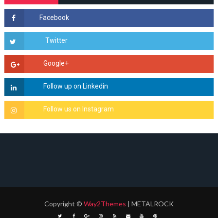
Copyright
©
Way2Themes
| METALROCK