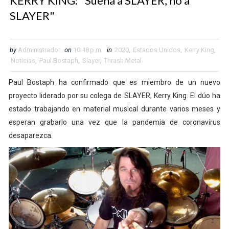
KERRY KING: "Suena a SLAYER, no a
SLAYER"
by
Administrador
on
10:48 p.m.
in
2020
,
Estados Unidos
,
Kerry King
,
Noticias
,
Paul Bostaph
,
Slayer
,
Thrash Metal
Paul Bostaph ha confirmado que es miembro de un nuevo
proyecto liderado por su colega de SLAYER, Kerry King. El dúo ha
estado trabajando en material musical durante varios meses y
esperan grabarlo una vez que la pandemia de coronavirus
desaparezca.