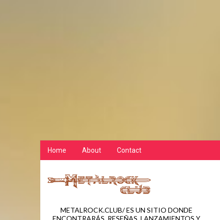
Home
About
Contact
METALROCK.CLUB/ ES UN SITIO DONDE
ENCONTRARÁS, RESEÑAS, LANZAMIENTOS Y