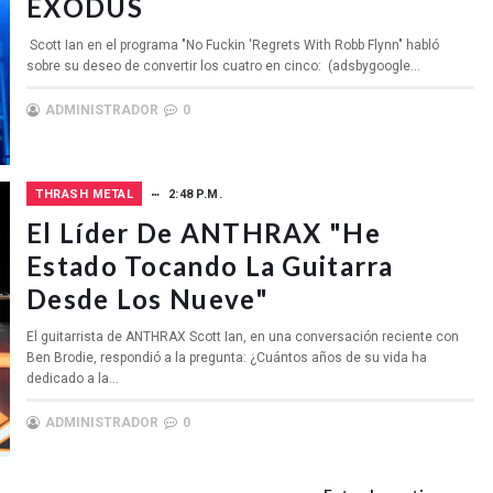
EXODUS
Scott Ian en el programa "No Fuckin 'Regrets With Robb Flynn" habló
sobre su deseo de convertir los cuatro en cinco: (adsbygoogle...
ADMINISTRADOR
0
THRASH METAL
2:48 P.M.
El Líder De ANTHRAX "He
Estado Tocando La Guitarra
Desde Los Nueve"
El guitarrista de ANTHRAX Scott Ian, en una conversación reciente con
Ben Brodie, respondió a la pregunta: ¿Cuántos años de su vida ha
dedicado a la...
ADMINISTRADOR
0