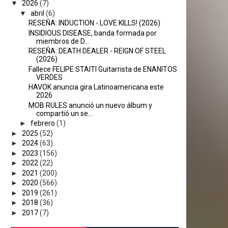
▼
2026
(7)
▼
abril
(6)
RESEÑA: INDUCTION - LOVE KILLS! (2026)
INSIDIOUS DISEASE, banda formada por
miembros de D...
RESEÑA: DEATH DEALER - REIGN OF STEEL
(2026)
Fallece FELIPE STAITI Guitarrista de ENANITOS
VERDES
HAVOK anuncia gira Latinoamericana este
2026
MOB RULES anunció un nuevo álbum y
compartió un se...
►
febrero
(1)
►
2025
(52)
►
2024
(63)
►
2023
(156)
►
2022
(22)
►
2021
(200)
►
2020
(566)
►
2019
(261)
►
2018
(36)
►
2017
(7)