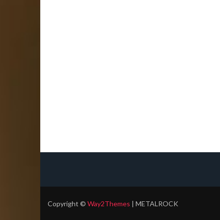
Copyright
©
Way2Themes
| METALROCK