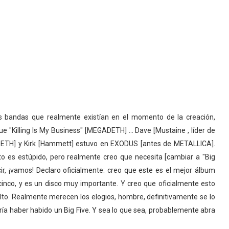
as bandas que realmente existían en el momento de la creación,
"Killing Is My Business" [MEGADETH] ... Dave [Mustaine , líder de
TH] y Kirk [Hammett] estuvo en EXODUS [antes de METALLICA].
 es estúpido, pero realmente creo que necesita [cambiar a "Big
cir, ¡vamos! Declaro oficialmente: creo que este es el mejor álbum
 cinco, y es un disco muy importante. Y creo que oficialmente esto
lto. Realmente merecen los elogios, hombre, definitivamente se lo
ía haber habido un Big Five. Y sea lo que sea, probablemente abra