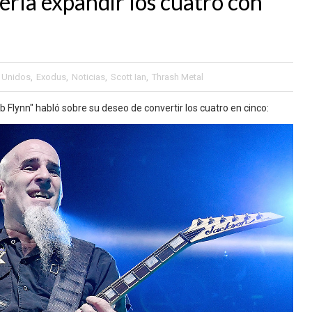
ría expandir los cuatro con
 Unidos
,
Exodus
,
Noticias
,
Scott Ian
,
Thrash Metal
 Flynn" habló sobre su deseo de convertir los cuatro en cinco: