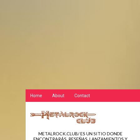
Home
About
Contact
METALROCK.CLUB/ ES UN SITIO DONDE
ENCONTRARÁS, RESEÑAS, LANZAMIENTOS Y