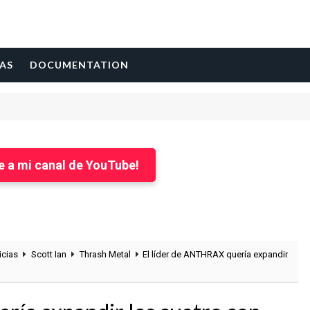
AS
DOCUMENTATION
AL
e a mi canal de YouTube!
icias
Scott Ian
Thrash Metal
El líder de ANTHRAX quería expandir