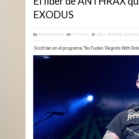
El líder de ANTHRAX que
EXODUS
by
Administrador
on
11:51 a.m.
in
2021
,
Anthrax
,
Estados
Scott Ian en el programa "No Fuckin 'Regrets With Robb