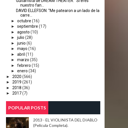
Guitarrista de DREAM THEATER: "Si eres
nuestro fan...
DAVID ELLEFSON: "Me patearon a un lado de la
carre...
►
octubre
(16)
►
septiembre
(17)
►
agosto
(10)
►
julio
(28)
►
junio
(6)
►
mayo
(16)
►
abril
(11)
►
marzo
(35)
►
febrero
(15)
►
enero
(34)
►
2020
(566)
►
2019
(261)
►
2018
(36)
►
2017
(7)
POPULAR POSTS
2013 - EL VIOLINISTA DEL DIABLO
(Película Completa).