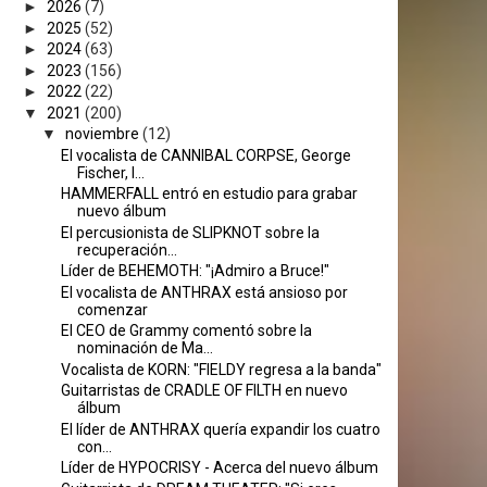
►
2026
(7)
►
2025
(52)
►
2024
(63)
►
2023
(156)
►
2022
(22)
▼
2021
(200)
▼
noviembre
(12)
El vocalista de CANNIBAL CORPSE, George
Fischer, l...
HAMMERFALL entró en estudio para grabar
nuevo álbum
El percusionista de SLIPKNOT sobre la
recuperación...
Líder de BEHEMOTH: "¡Admiro a Bruce!"
El vocalista de ANTHRAX está ansioso por
comenzar
El CEO de Grammy comentó sobre la
nominación de Ma...
Vocalista de KORN: "FIELDY regresa a la banda"
Guitarristas de CRADLE OF FILTH en nuevo
álbum
El líder de ANTHRAX quería expandir los cuatro
con...
Líder de HYPOCRISY - Acerca del nuevo álbum