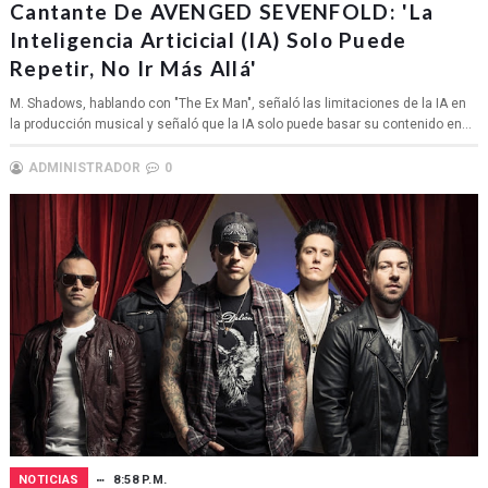
Cantante De AVENGED SEVENFOLD: 'La
Inteligencia Articicial (IA) Solo Puede
Repetir, No Ir Más Allá'
M. Shadows, hablando con "The Ex Man", señaló las limitaciones de la IA en
la producción musical y señaló que la IA solo puede basar su contenido en...
ADMINISTRADOR
0
NOTICIAS
8:58 P.M.