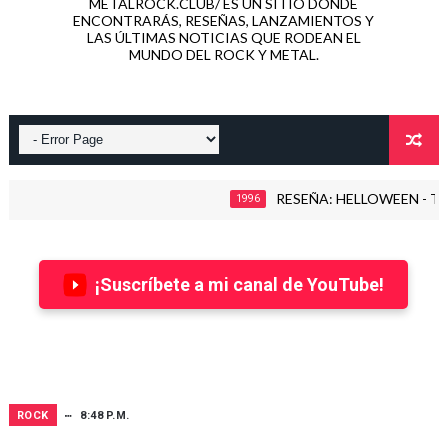
METALROCK.CLUB/ ES UN SITIO DONDE
ENCONTRARÁS, RESEÑAS, LANZAMIENTOS Y
LAS ÚLTIMAS NOTICIAS QUE RODEAN EL
MUNDO DEL ROCK Y METAL.
RESEÑA: HELLOWEEN - THE TIM
1996
¡Suscríbete a mi canal de YouTube!
ROCK
8:48 P.M.