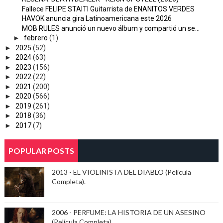
Fallece FELIPE STAITI Guitarrista de ENANITOS VERDES
HAVOK anuncia gira Latinoamericana este 2026
MOB RULES anunció un nuevo álbum y compartió un se...
►
febrero
(1)
►
2025
(52)
►
2024
(63)
►
2023
(156)
►
2022
(22)
►
2021
(200)
►
2020
(566)
►
2019
(261)
►
2018
(36)
►
2017
(7)
POPULAR POSTS
2013 - EL VIOLINISTA DEL DIABLO (Película
Completa).
2006 - PERFUME: LA HISTORIA DE UN ASESINO
(Película Completa)