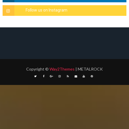
Copyright
©
Way2Themes
| METALROCK