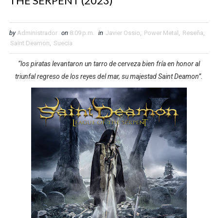
THE SERPENT (2023)
by
Administrador
on
8:09 p.m.
in
Javier Ossio
,
Power Metal
,
Reseña
,
Saint Deamon
,
Suecia
“los piratas levantaron un tarro de cerveza bien fría en honor al
triunfal regreso de los reyes del mar, su majestad Saint Deamon”.