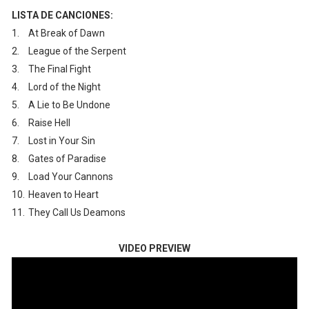
LISTA DE CANCIONES:
1.
At Break of Dawn
2.
League of the Serpent
3.
The Final Fight
4.
Lord of the Night
5.
A Lie to Be Undone
6.
Raise Hell
7.
Lost in Your Sin
8.
Gates of Paradise
9.
Load Your Cannons
10.
Heaven to Heart
11.
They Call Us Deamons
VIDEO PREVIEW