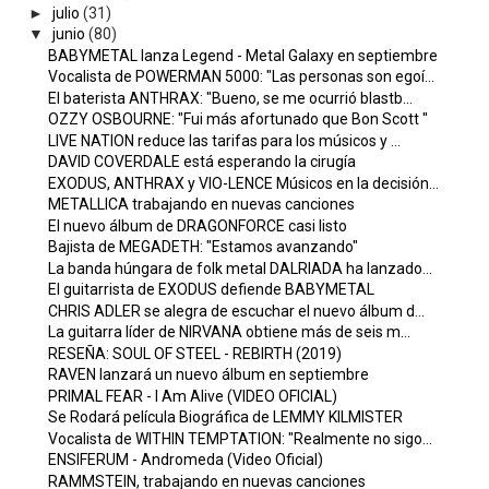
►
julio
(31)
▼
junio
(80)
BABYMETAL lanza Legend - Metal Galaxy en septiembre
Vocalista de POWERMAN 5000: "Las personas son egoí...
El baterista ANTHRAX: "Bueno, se me ocurrió blastb...
OZZY OSBOURNE: "Fui más afortunado que Bon Scott "
LIVE NATION reduce las tarifas para los músicos y ...
DAVID COVERDALE está esperando la cirugía
EXODUS, ANTHRAX y VIO-LENCE Músicos en la decisión...
METALLICA trabajando en nuevas canciones
El nuevo álbum de DRAGONFORCE casi listo
Bajista de MEGADETH: "Estamos avanzando"
La banda húngara de folk metal DALRIADA ha lanzado...
El guitarrista de EXODUS defiende BABYMETAL
CHRIS ADLER se alegra de escuchar el nuevo álbum d...
La guitarra líder de NIRVANA obtiene más de seis m...
RESEÑA: SOUL OF STEEL - REBIRTH (2019)
RAVEN lanzará un nuevo álbum en septiembre
PRIMAL FEAR - I Am Alive (VIDEO OFICIAL)
Se Rodará película Biográfica de LEMMY KILMISTER
Vocalista de WITHIN TEMPTATION: "Realmente no sigo...
ENSIFERUM - Andromeda (Video Oficial)
RAMMSTEIN, trabajando en nuevas canciones