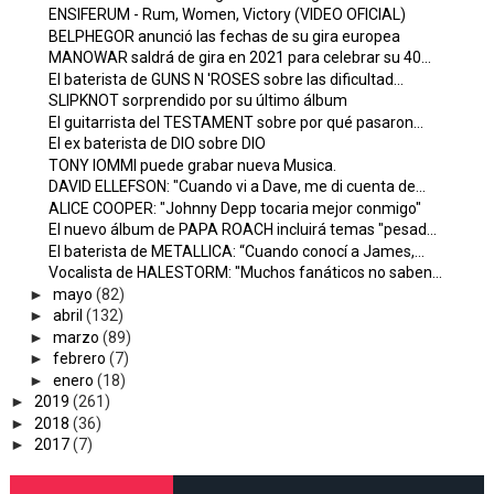
ENSIFERUM - Rum, Women, Victory (VIDEO OFICIAL)
BELPHEGOR anunció las fechas de su gira europea
MANOWAR saldrá de gira en 2021 para celebrar su 40...
El baterista de GUNS N 'ROSES sobre las dificultad...
SLIPKNOT sorprendido por su último álbum
El guitarrista del TESTAMENT sobre por qué pasaron...
El ex baterista de DIO sobre DIO
TONY IOMMI puede grabar nueva Musica.
DAVID ELLEFSON: "Cuando vi a Dave, me di cuenta de...
ALICE COOPER: "Johnny Depp tocaria mejor conmigo"
El nuevo álbum de PAPA ROACH incluirá temas "pesad...
El baterista de METALLICA: “Cuando conocí a James,...
Vocalista de HALESTORM: "Muchos fanáticos no saben...
►
mayo
(82)
►
abril
(132)
►
marzo
(89)
►
febrero
(7)
►
enero
(18)
►
2019
(261)
►
2018
(36)
►
2017
(7)