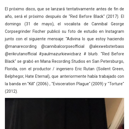
El próximo disco, que se lanzará tentativamente antes de fin de
año, será el próximo después de "Red Before Black" (2017). El
domingo (31 de mayo), el vocalista de Cannibal George
Corpsegrinder Fischer publicó su foto de estudio en Instagram
junto con el siguiente mensaje: "Adivina lo que estoy haciendo
@manarecording @cannibalcorpseofficial @alexwebsterbass
@erikrutanofficial #paulmazurkiewicbarz # blurb. "Red Before
Black" se grabó en Mana Recording Studios en San Petersburgo,
Florida, con el productor / ingeniero Eric Rutan (Soilent Green,
Belphegor, Hate Eternal), que anteriormente había trabajado con
la banda en "Kill" (2006) , "Evisceration Plague" (2009) y "Torture"
(2012).