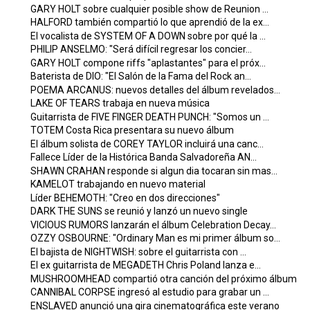
GARY HOLT sobre cualquier posible show de Reunion ...
HALFORD también compartió lo que aprendió de la ex...
El vocalista de SYSTEM OF A DOWN sobre por qué la ...
PHILIP ANSELMO: "Será difícil regresar los concier...
GARY HOLT compone riffs "aplastantes" para el próx...
Baterista de DIO: "El Salón de la Fama del Rock an...
POEMA ARCANUS: nuevos detalles del álbum revelados...
LAKE OF TEARS trabaja en nueva música
Guitarrista de FIVE FINGER DEATH PUNCH: "Somos un ...
TOTEM Costa Rica presentara su nuevo álbum
El álbum solista de COREY TAYLOR incluirá una canc...
Fallece Líder de la Histórica Banda Salvadoreña AN...
SHAWN CRAHAN responde si algun dia tocaran sin mas...
KAMELOT trabajando en nuevo material
Líder BEHEMOTH: "Creo en dos direcciones"
DARK THE SUNS se reunió y lanzó un nuevo single
VICIOUS RUMORS lanzarán el álbum Celebration Decay...
OZZY OSBOURNE: "Ordinary Man es mi primer álbum so...
El bajista de NIGHTWISH: sobre el guitarrista con ...
El ex guitarrista de MEGADETH Chris Poland lanza e...
MUSHROOMHEAD compartió otra canción del próximo álbum
CANNIBAL CORPSE ingresó al estudio para grabar un ...
ENSLAVED anunció una gira cinematográfica este verano