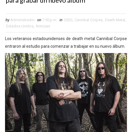
para grabar un nuevo álbum
by
Administrador
on
7:50 p.m.
in
2020
,
Cannibal Corpse
,
Death Metal
,
Estados Unidos
,
Noticias
Los veteranos estadounidenses de death metal Cannibal Corpse
entraron al estudio para comenzar a trabajar en su nuevo álbum.