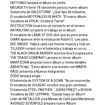
DEFTONES lanzará el álbum en otoño
MEGADETH tiene 18 canciones para su nuevo album.
Guitarrista de HALESTORM: "¿Qué tipo de industria ...
El vocalista MOTIONLESS IN WHITE: "El nuevo álbum ...
Vocalista de EPICA: "¡Cuida la Tierra!"
DESTRUCTION tocará en un concierto en el verano
KATAKLYSM completó el trabajo en el álbum
El vocalista de LAMB OF GOD dice que es poco proba...
GWAR aparece ante la estatua de Robert E. Lee para...
DEE SNIDER: "Habrá cada vez menos música y más en ...
TSJUDER rompió con el baterista y trabaja en un nu...
THE BLACK DAHLIA MURDER anuncia Gira Europea para ...
THE TRAGIC COMPANY Lanzara tu tercer álbum
MANTICORA anuncia nuevo álbum y revela detalles
ABBATH dijo: "Estoy abierto a la reunión con IMMOR...
RAGE presenta a Nuevos Integrantes.
DORO lanzará single
El baterista de SYSTEM OF A DOWN: "No se sorprenda...
El vocalista de VOLBEAT escribió una gran cantidad...
El baterista STEEL PANTHER: "JUDAS PRIEST e IRON M...
Vocalista de DEF LEPPARD: “Quizás haya un álbum”.
Lider de METALLICA crea Mesas de Café para Mecánicos
AVENGED SEVENFOLD prepara nuevo Album