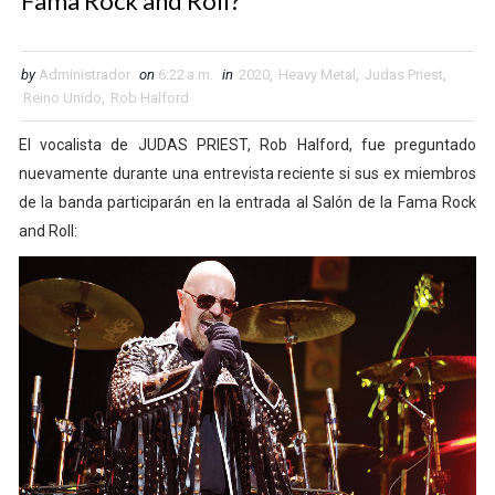
Fama Rock and Roll?
by
Administrador
on
6:22 a.m.
in
2020
,
Heavy Metal
,
Judas Priest
,
Reino Unido
,
Rob Halford
El vocalista de JUDAS PRIEST, Rob Halford, fue preguntado
nuevamente durante una entrevista reciente si sus ex miembros
de la banda participarán en la entrada al Salón de la Fama Rock
and Roll: