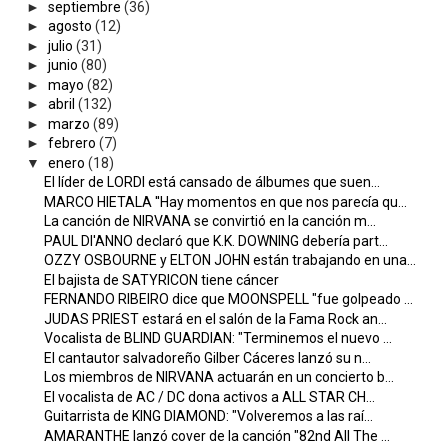
►
septiembre
(36)
►
agosto
(12)
►
julio
(31)
►
junio
(80)
►
mayo
(82)
►
abril
(132)
►
marzo
(89)
►
febrero
(7)
▼
enero
(18)
El líder de LORDI está cansado de álbumes que suen...
MARCO HIETALA ''Hay momentos en que nos parecía qu...
La canción de NIRVANA se convirtió en la canción m...
PAUL DI'ANNO declaró que K.K. DOWNING debería part...
OZZY OSBOURNE y ELTON JOHN están trabajando en una...
El bajista de SATYRICON tiene cáncer
FERNANDO RIBEIRO dice que MOONSPELL "fue golpeado ...
JUDAS PRIEST estará en el salón de la Fama Rock an...
Vocalista de BLIND GUARDIAN: "Terminemos el nuevo ...
El cantautor salvadoreño Gilber Cáceres lanzó su n...
Los miembros de NIRVANA actuarán en un concierto b...
El vocalista de AC / DC dona activos a ALL STAR CH...
Guitarrista de KING DIAMOND: "Volveremos a las raí...
AMARANTHE lanzó cover de la canción "82nd All The ...