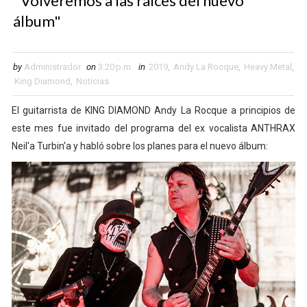
"Volveremos a las raíces del nuevo
álbum"
by
Administrador
on
3:20 p.m.
in
2019
,
Andy La Rocque
,
Heavy Metal
,
King Diamond
,
Noticias
El guitarrista de KING DIAMOND Andy La Rocque a principios de
este mes fue invitado del programa del ex vocalista ANTHRAX
Neil'a Turbin'a y habló sobre los planes para el nuevo álbum: