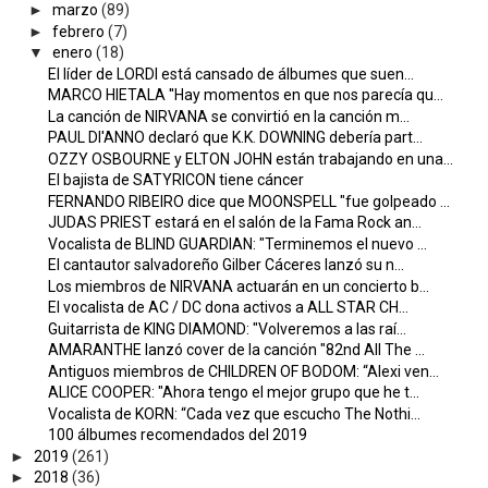
►
marzo
(89)
►
febrero
(7)
▼
enero
(18)
El líder de LORDI está cansado de álbumes que suen...
MARCO HIETALA ''Hay momentos en que nos parecía qu...
La canción de NIRVANA se convirtió en la canción m...
PAUL DI'ANNO declaró que K.K. DOWNING debería part...
OZZY OSBOURNE y ELTON JOHN están trabajando en una...
El bajista de SATYRICON tiene cáncer
FERNANDO RIBEIRO dice que MOONSPELL "fue golpeado ...
JUDAS PRIEST estará en el salón de la Fama Rock an...
Vocalista de BLIND GUARDIAN: "Terminemos el nuevo ...
El cantautor salvadoreño Gilber Cáceres lanzó su n...
Los miembros de NIRVANA actuarán en un concierto b...
El vocalista de AC / DC dona activos a ALL STAR CH...
Guitarrista de KING DIAMOND: "Volveremos a las raí...
AMARANTHE lanzó cover de la canción "82nd All The ...
Antiguos miembros de CHILDREN OF BODOM: “Alexi ven...
ALICE COOPER: "Ahora tengo el mejor grupo que he t...
Vocalista de KORN: “Cada vez que escucho The Nothi...
100 álbumes recomendados del 2019
►
2019
(261)
►
2018
(36)