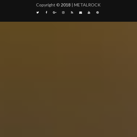
Copyright
©
2018
| METALROCK