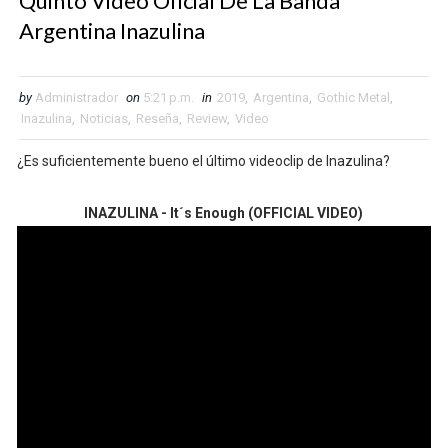
Quinto Video Oficial De La Banda
Argentina Inazulina
by
Administrador
on
5:21 p.m.
in
2019
,
Argentina
,
Gothic Metal
,
Inazulina
,
Noticias
,
Reseña
,
Review
,
Video
¿Es suficientemente bueno el último videoclip de Inazulina?
INAZULINA - It´s Enough (OFFICIAL VIDEO)