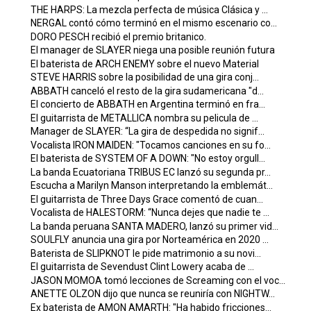
THE HARPS: La mezcla perfecta de música Clásica y ...
NERGAL contó cómo terminó en el mismo escenario co...
DORO PESCH recibió el premio britanico.
El manager de SLAYER niega una posible reunión futura
El baterista de ARCH ENEMY sobre el nuevo Material
STEVE HARRIS sobre la posibilidad de una gira conj...
ABBATH canceló el resto de la gira sudamericana "d...
El concierto de ABBATH en Argentina terminó en fra...
El guitarrista de METALLICA nombra su pelicula de ...
Manager de SLAYER: “La gira de despedida no signif...
Vocalista IRON MAIDEN: "Tocamos canciones en su fo...
El baterista de SYSTEM OF A DOWN: "No estoy orgull...
La banda Ecuatoriana TRIBUS EC lanzó su segunda pr...
Escucha a Marilyn Manson interpretando la emblemát...
El guitarrista de Three Days Grace comentó de cuan...
Vocalista de HALESTORM: “Nunca dejes que nadie te ...
La banda peruana SANTA MADERO, lanzó su primer vid...
SOULFLY anuncia una gira por Norteamérica en 2020 ...
Baterista de SLIPKNOT le pide matrimonio a su novi...
El guitarrista de Sevendust Clint Lowery acaba de ...
JASON MOMOA tomó lecciones de Screaming con el voc...
ANETTE OLZON dijo que nunca se reuniría con NIGHTW...
Ex baterista de AMON AMARTH: "Ha habido fricciones...