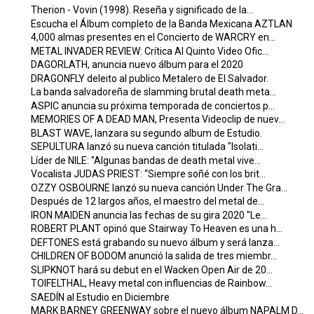
Therion - Vovin (1998). Reseña y significado de la...
Escucha el Álbum completo de la Banda Mexicana AZTLAN
4,000 almas presentes en el Concierto de WARCRY en...
METAL INVADER REVIEW: Crítica Al Quinto Video Ofic...
DAGORLATH, anuncia nuevo álbum para el 2020
DRAGONFLY deleito al publico Metalero de El Salvador.
La banda salvadoreña de slamming brutal death meta...
ASPIC anuncia su próxima temporada de conciertos p...
MEMORIES OF A DEAD MAN, Presenta Videoclip de nuev...
BLAST WAVE, lanzara su segundo album de Estudio.
SEPULTURA lanzó su nueva canción titulada "Isolati...
Líder de NILE: "Algunas bandas de death metal vive...
Vocalista JUDAS PRIEST: “Siempre soñé con los brit...
OZZY OSBOURNE lanzó su nueva canción Under The Gra...
Después de 12 largos años, el maestro del metal de...
IRON MAIDEN anuncia las fechas de su gira 2020 "Le...
ROBERT PLANT opinó que Stairway To Heaven es una h...
DEFTONES está grabando su nuevo álbum y será lanza...
CHILDREN OF BODOM anunció la salida de tres miembr...
SLIPKNOT hará su debut en el Wacken Open Air de 20...
TOIFELTHAL, Heavy metal con influencias de Rainbow...
SAEDÍN al Estudio en Diciembre
MARK BARNEY GREENWAY sobre el nuevo álbum NAPALM D...