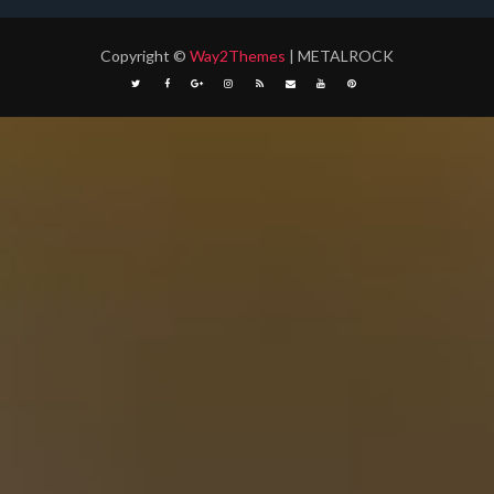
Copyright
©
Way2Themes
| METALROCK