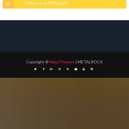
Copyright
©
Way2Themes
| METALROCK