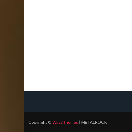
Copyright
©
Way2Themes
| METALROCK