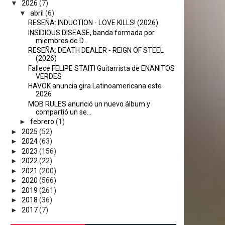
▼
2026
(7)
▼
abril
(6)
RESEÑA: INDUCTION - LOVE KILLS! (2026)
INSIDIOUS DISEASE, banda formada por
miembros de D...
RESEÑA: DEATH DEALER - REIGN OF STEEL
(2026)
Fallece FELIPE STAITI Guitarrista de ENANITOS
VERDES
HAVOK anuncia gira Latinoamericana este
2026
MOB RULES anunció un nuevo álbum y
compartió un se...
►
febrero
(1)
►
2025
(52)
►
2024
(63)
►
2023
(156)
►
2022
(22)
►
2021
(200)
►
2020
(566)
►
2019
(261)
►
2018
(36)
►
2017
(7)