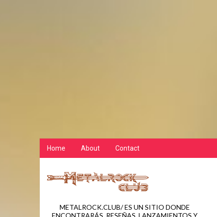
Home
About
Contact
METALROCK.CLUB/ ES UN SITIO DONDE
ENCONTRARÁS, RESEÑAS, LANZAMIENTOS Y