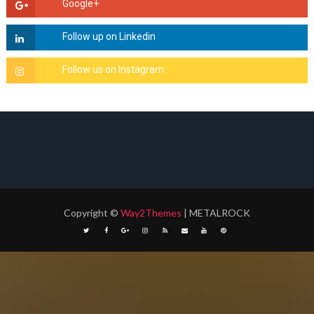
Copyright
©
Way2Themes
| METALROCK