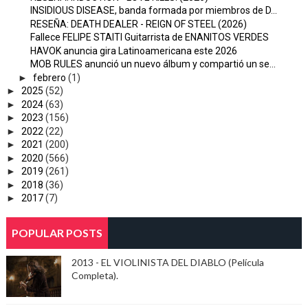
INSIDIOUS DISEASE, banda formada por miembros de D...
RESEÑA: DEATH DEALER - REIGN OF STEEL (2026)
Fallece FELIPE STAITI Guitarrista de ENANITOS VERDES
HAVOK anuncia gira Latinoamericana este 2026
MOB RULES anunció un nuevo álbum y compartió un se...
►
febrero
(1)
►
2025
(52)
►
2024
(63)
►
2023
(156)
►
2022
(22)
►
2021
(200)
►
2020
(566)
►
2019
(261)
►
2018
(36)
►
2017
(7)
POPULAR POSTS
2013 - EL VIOLINISTA DEL DIABLO (Película
Completa).