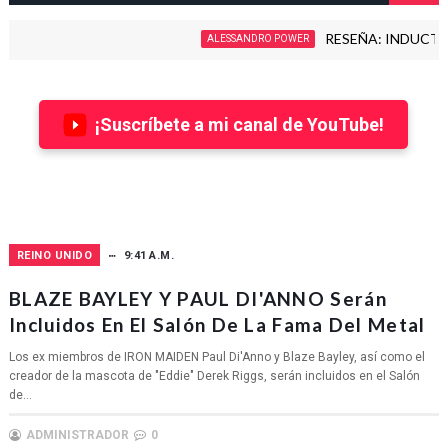
RESEÑA: INDUCTION - L
ALESSANDRO POWER
¡Suscríbete a mi canal de YouTube!
REINO UNIDO
9:41 A.M.
BLAZE BAYLEY Y PAUL DI'ANNO Serán
Incluidos En El Salón De La Fama Del Metal
Los ex miembros de IRON MAIDEN Paul Di'Anno y Blaze Bayley, así como el
creador de la mascota de "Eddie" Derek Riggs, serán incluidos en el Salón
de...
ADMINISTRADOR
0