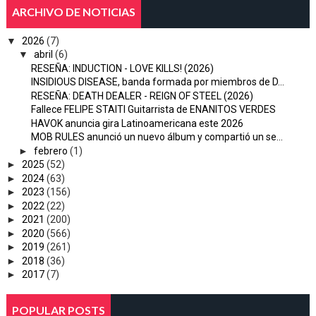
ARCHIVO DE NOTICIAS
▼
2026
(7)
▼
abril
(6)
RESEÑA: INDUCTION - LOVE KILLS! (2026)
INSIDIOUS DISEASE, banda formada por miembros de D...
RESEÑA: DEATH DEALER - REIGN OF STEEL (2026)
Fallece FELIPE STAITI Guitarrista de ENANITOS VERDES
HAVOK anuncia gira Latinoamericana este 2026
MOB RULES anunció un nuevo álbum y compartió un se...
►
febrero
(1)
►
2025
(52)
►
2024
(63)
►
2023
(156)
►
2022
(22)
►
2021
(200)
►
2020
(566)
►
2019
(261)
►
2018
(36)
►
2017
(7)
POPULAR POSTS