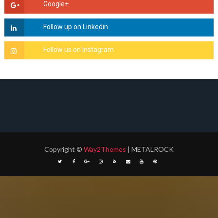
Copyright
©
Way2Themes
| METALROCK