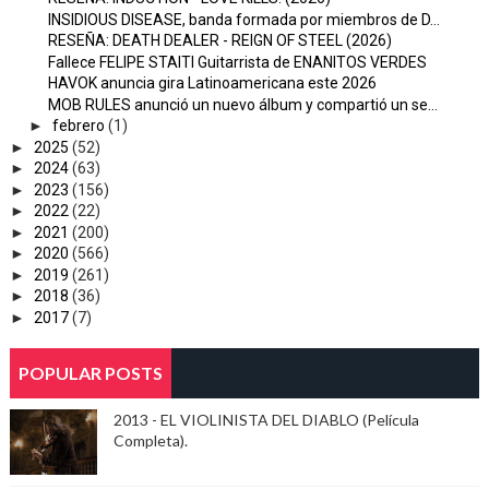
INSIDIOUS DISEASE, banda formada por miembros de D...
RESEÑA: DEATH DEALER - REIGN OF STEEL (2026)
Fallece FELIPE STAITI Guitarrista de ENANITOS VERDES
HAVOK anuncia gira Latinoamericana este 2026
MOB RULES anunció un nuevo álbum y compartió un se...
►
febrero
(1)
►
2025
(52)
►
2024
(63)
►
2023
(156)
►
2022
(22)
►
2021
(200)
►
2020
(566)
►
2019
(261)
►
2018
(36)
►
2017
(7)
POPULAR POSTS
2013 - EL VIOLINISTA DEL DIABLO (Película
Completa).