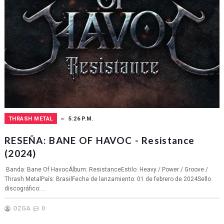
THRASH METAL
5:26 P.M.
RESEÑA: BANE OF HAVOC - Resistance
(2024)
Banda: Bane Of HavocÁlbum: ResistanceEstilo: Heavy / Power / Groove /
Thrash MetalPaís: BrasilFecha de lanzamiento: 01 de febrero de 2024Sello
discográfico:...
OZGA
0