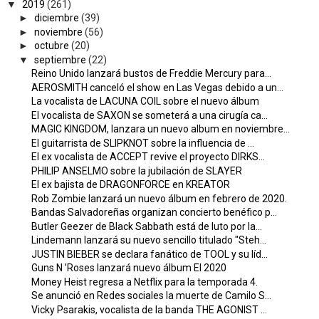
▼
2019
(261)
►
diciembre
(39)
►
noviembre
(56)
►
octubre
(20)
▼
septiembre
(22)
Reino Unido lanzará bustos de Freddie Mercury para...
AEROSMITH canceló el show en Las Vegas debido a un...
La vocalista de LACUNA COIL sobre el nuevo álbum
El vocalista de SAXON se someterá a una cirugía ca...
MAGIC KINGDOM, lanzara un nuevo album en noviembre...
El guitarrista de SLIPKNOT sobre la influencia de ...
El ex vocalista de ACCEPT revive el proyecto DIRKS...
PHILIP ANSELMO sobre la jubilación de SLAYER
El ex bajista de DRAGONFORCE en KREATOR
Rob Zombie lanzará un nuevo álbum en febrero de 2020.
Bandas Salvadoreñas organizan concierto benéfico p...
Butler Geezer de Black Sabbath está de luto por la...
Lindemann lanzará su nuevo sencillo titulado "Steh...
JUSTIN BIEBER se declara fanático de TOOL y su líd...
Guns N ’Roses lanzará nuevo álbum El 2020
Money Heist regresa a Netflix para la temporada 4.
Se anunció en Redes sociales la muerte de Camilo S...
Vicky Psarakis, vocalista de la banda THE AGONIST ...