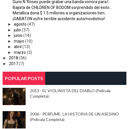
Guns N ’Roses puede grabar una banda sonora para l...
Bajista de CHILDREN OF BODOM sorprendido del éxito...
Metallica dona $ 1.5 millones a organizaciones ben...
¡SABATON sufre terrible accidente automovilistico!
►
agosto
(47)
►
julio
(37)
►
junio
(14)
►
mayo
(10)
►
abril
(13)
►
marzo
(3)
►
2018
(36)
►
2017
(7)
POPULAR POSTS
2013 - EL VIOLINISTA DEL DIABLO (Película
Completa).
2006 - PERFUME: LA HISTORIA DE UN ASESINO
(Película Completa)