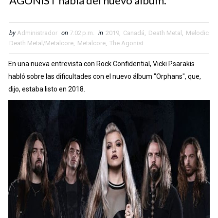
AGONIST habla del nuevo album.
by
Administrador
on
7:02 p.m.
in
2019
,
Canadá
,
Death Metal
,
Melodic
Death Metal/Metalcore
,
Metalcore
,
The Agonist
En una nueva entrevista con Rock Confidential, Vicki Psarakis
habló sobre las dificultades con el nuevo álbum "Orphans", que,
dijo, estaba listo en 2018.