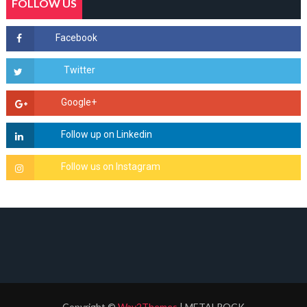
FOLLOW US
Copyright
©
Way2Themes
| METALROCK