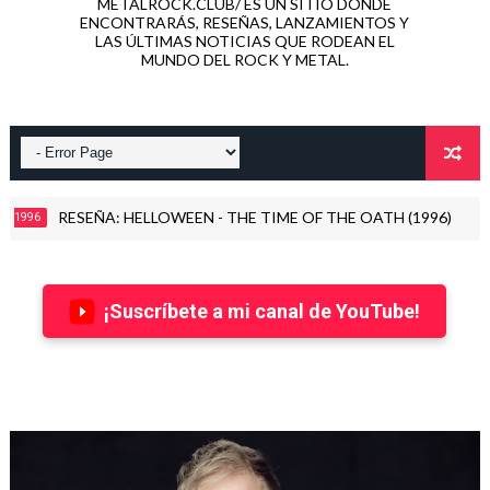
METALROCK.CLUB/ ES UN SITIO DONDE
ENCONTRARÁS, RESEÑAS, LANZAMIENTOS Y
LAS ÚLTIMAS NOTICIAS QUE RODEAN EL
MUNDO DEL ROCK Y METAL.
RESEÑA: HELLOWEEN - THE TIME OF THE OATH (1996)
6
ALES
¡Suscríbete a mi canal de YouTube!