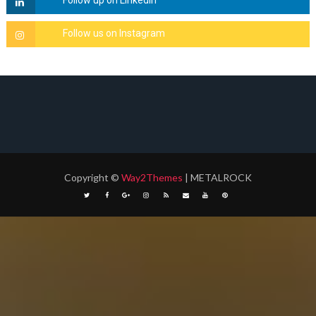
Copyright
©
Way2Themes
| METALROCK