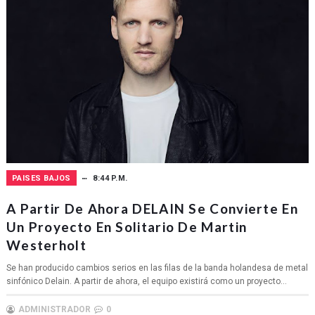
PAISES BAJOS
8:44 P.M.
A Partir De Ahora DELAIN Se Convierte En
Un Proyecto En Solitario De Martin
Westerholt
Se han producido cambios serios en las filas de la banda holandesa de metal
sinfónico Delain. A partir de ahora, el equipo existirá como un proyecto...
ADMINISTRADOR
0