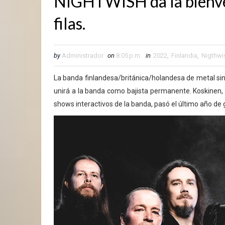
NIGHTWISH da la bienven
filas.
by
Administrador
on
8:05 p.m.
in
2022
,
Finlandia
,
Nigthwi
La banda finlandesa/británica/holandesa de metal si
unirá a la banda como bajista permanente. Koskinen,
shows interactivos de la banda, pasó el último año de 