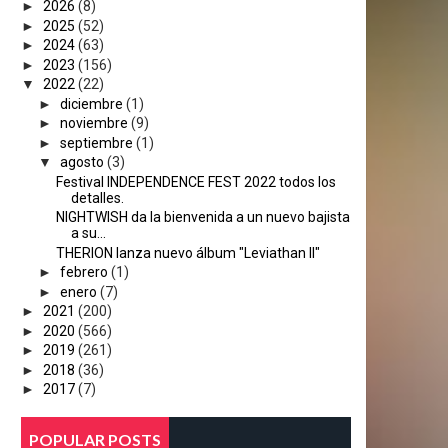
►
2026
(8)
►
2025
(52)
►
2024
(63)
►
2023
(156)
▼
2022
(22)
►
diciembre
(1)
►
noviembre
(9)
►
septiembre
(1)
▼
agosto
(3)
Festival INDEPENDENCE FEST 2022 todos los
detalles.
NIGHTWISH da la bienvenida a un nuevo bajista
a su...
THERION lanza nuevo álbum "Leviathan II"
►
febrero
(1)
►
enero
(7)
►
2021
(200)
►
2020
(566)
►
2019
(261)
►
2018
(36)
►
2017
(7)
POPULAR POSTS