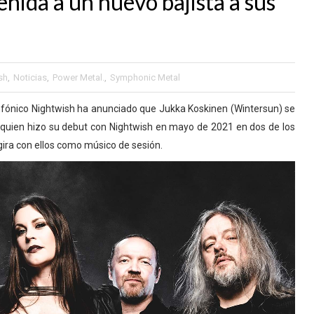
ida a un nuevo bajista a sus
sh
,
Noticias
,
Power Metal.
,
Symphonic Metal
nfónico Nightwish ha anunciado que Jukka Koskinen (Wintersun) se
 quien hizo su debut con Nightwish en mayo de 2021 en dos de los
gira con ellos como músico de sesión.