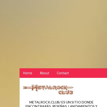
Home
About
Contact
METALROCK.CLUB/ ES UN SITIO DONDE
ENCONTRARÁS, RESEÑAS, LANZAMIENTOS Y