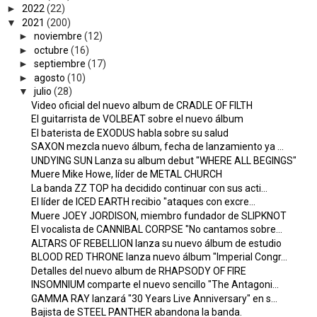
►
2022
(22)
▼
2021
(200)
►
noviembre
(12)
►
octubre
(16)
►
septiembre
(17)
►
agosto
(10)
▼
julio
(28)
Video oficial del nuevo album de CRADLE OF FILTH
El guitarrista de VOLBEAT sobre el nuevo álbum
El baterista de EXODUS habla sobre su salud
SAXON mezcla nuevo álbum, fecha de lanzamiento ya ...
UNDYING SUN Lanza su album debut "WHERE ALL BEGINGS"
Muere Mike Howe, líder de METAL CHURCH
La banda ZZ TOP ha decidido continuar con sus acti...
El líder de ICED EARTH recibio "ataques con excre...
Muere JOEY JORDISON, miembro fundador de SLIPKNOT
El vocalista de CANNIBAL CORPSE "No cantamos sobre...
ALTARS OF REBELLION lanza su nuevo álbum de estudio
BLOOD RED THRONE lanza nuevo álbum "Imperial Congr...
Detalles del nuevo album de RHAPSODY OF FIRE
INSOMNIUM comparte el nuevo sencillo "The Antagoni...
GAMMA RAY lanzará "30 Years Live Anniversary" en s...
Bajista de STEEL PANTHER abandona la banda.