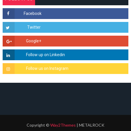
Copyright
©
Way2Themes
| METALROCK