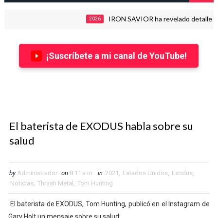
IRON SAVIOR ha revelado detalles de su nu
2026
¡Suscríbete a mi canal de YouTube!
El baterista de EXODUS habla sobre su
salud
by
Administrador
on
8:11 a.m.
in
2021
,
Estados Unidos
,
Exodus
,
Noticias
,
Thrash Metal
,
Tom Hunting
El baterista de EXODUS, Tom Hunting, publicó en el Instagram de
Gary Holt un mensaje sobre su salud: