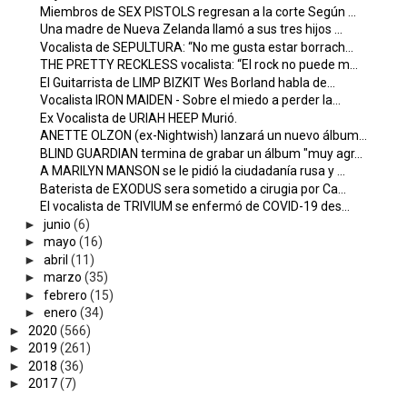
Miembros de SEX PISTOLS regresan a la corte Según ...
Una madre de Nueva Zelanda llamó a sus tres hijos ...
Vocalista de SEPULTURA: “No me gusta estar borrach...
THE PRETTY RECKLESS vocalista: “El rock no puede m...
El Guitarrista de LIMP BIZKIT Wes Borland habla de...
Vocalista IRON MAIDEN - Sobre el miedo a perder la...
Ex Vocalista de URIAH HEEP Murió.
ANETTE OLZON (ex-Nightwish) lanzará un nuevo álbum...
BLIND GUARDIAN termina de grabar un álbum "muy agr...
A MARILYN MANSON se le pidió la ciudadanía rusa y ...
Baterista de EXODUS sera sometido a cirugia por Ca...
El vocalista de TRIVIUM se enfermó de COVID-19 des...
►
junio
(6)
►
mayo
(16)
►
abril
(11)
►
marzo
(35)
►
febrero
(15)
►
enero
(34)
►
2020
(566)
►
2019
(261)
►
2018
(36)
►
2017
(7)