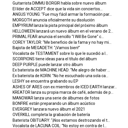
Guitarrista DIMMU BORGIR habla sobre nuevo álbum
El líder de ACCEPT dice que la vida sin conciertos...
ANGUS YOUNG: "Fue muy fácil armar la formación par...
MORGOTH anuncia oficialmente su disolución
EMPYRIUM lanza la pista principal del próximo álbum
HELLOWEEN lanzará un nuevo álbum en el verano de 2...
PRIMAL FEAR anuncia el sencillo "I Will Be Gone" c...
COREY TAYLOR: "Me beneficio de la fama y no hay mi...
Bajista de MEGADETH: "¡Vamos bien!"
Vocalista de TESTAMENT sobre lo que le sucedió a l...
SCORPIONS tiene ideas para el título del álbum
DEEP PURPLE puede lanzar otro álbum
Ex baterista de MACHINE HEAD: “Me alegro de haber ...
Ex baterista de KORN: "No he escuchado una sola ca...
LESHY se encuentra grabando su EP
ASHES OF ARES con ex miembros de ICED EARTH lanzar...
KREATOR lanza su propia marca de café, además de p...
MANOWAR lanza una serie de álbumes de fotos
BONFIRE están preparando un álbum acústico
EVERGREY lanzara nuevo álbum el 2021
OVERKILL completa la grabación de batería
Baterista OBITUARY: "¡Nos estamos destrozando el t...
Vocalista de LACUNA COIL: “No estoy en contra de l...