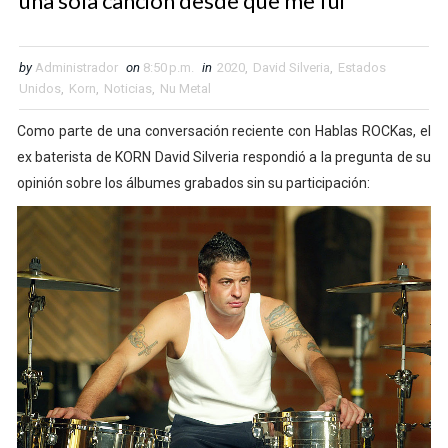
una sola canción desde que me fui"
by
Administrador
on
8:50 p.m.
in
2020
,
David Silveria
,
Estados
Unidos
,
Korn
,
Noticias
,
Nu Metal
Como parte de una conversación reciente con Hablas ROCKas, el
ex baterista de KORN David Silveria respondió a la pregunta de su
opinión sobre los álbumes grabados sin su participación: