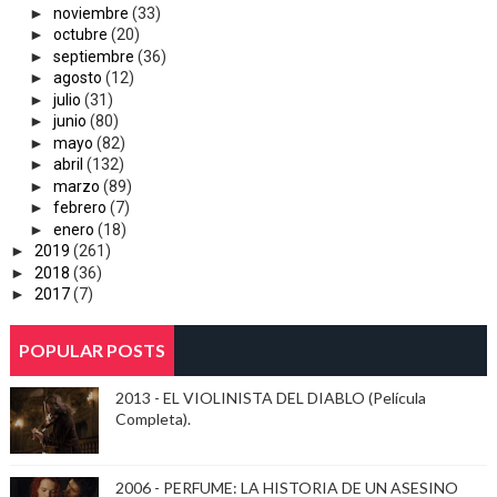
►
noviembre
(33)
►
octubre
(20)
►
septiembre
(36)
►
agosto
(12)
►
julio
(31)
►
junio
(80)
►
mayo
(82)
►
abril
(132)
►
marzo
(89)
►
febrero
(7)
►
enero
(18)
►
2019
(261)
►
2018
(36)
►
2017
(7)
POPULAR POSTS
2013 - EL VIOLINISTA DEL DIABLO (Película
Completa).
2006 - PERFUME: LA HISTORIA DE UN ASESINO