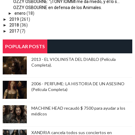
OZZY OSBOURNE: “¡TONY IOMMI me da miedo, y él lo s...
OZZY OSBOURNE en defensa de los Animales.
►
enero
(18)
►
2019
(261)
►
2018
(36)
►
2017
(7)
POPULAR POSTS
2013 - EL VIOLINISTA DEL DIABLO (Película
Completa).
2006 - PERFUME: LA HISTORIA DE UN ASESINO
(Película Completa)
MACHINE HEAD recaudó $ 7500 para ayudar a los
médicos
XANDRIA cancela todos sus conciertos en