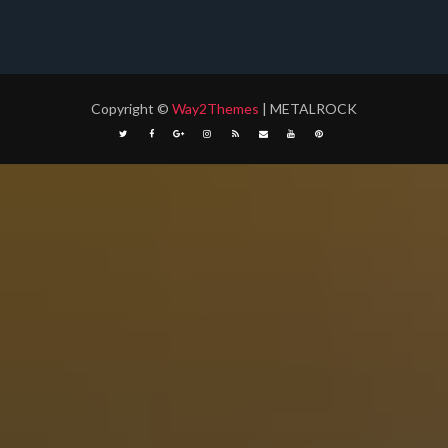
Copyright
©
Way2Themes
| METALROCK