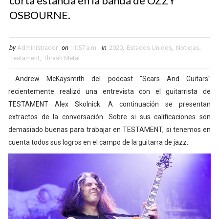
corta estancia en la banda de OZZY
OSBOURNE.
by
Administrador
on
11:57 a.m.
in
2020
,
Estados Unidos
,
Noticias
,
Testament
,
Thrash Metal
Andrew McKaysmith del podcast "Scars And Guitars"
recientemente realizó una entrevista con el guitarrista de
TESTAMENT Alex Skolnick. A continuación se presentan
extractos de la conversación. Sobre si sus calificaciones son
demasiado buenas para trabajar en TESTAMENT, si tenemos en
cuenta todos sus logros en el campo de la guitarra de jazz: