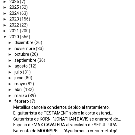
►
2026
(7)
►
2025
(52)
►
2024
(63)
►
2023
(156)
►
2022
(22)
►
2021
(200)
▼
2020
(566)
►
diciembre
(26)
►
noviembre
(33)
►
octubre
(20)
►
septiembre
(36)
►
agosto
(12)
►
julio
(31)
►
junio
(80)
►
mayo
(82)
►
abril
(132)
►
marzo
(89)
▼
febrero
(7)
Metallica cancela conciertos debido al tratamiento...
El guitarrista de TESTAMENT sobre la corta estanci...
Guitarrista de KORN: “JONATHAN DAVIS se enamoró de...
Esposa de MAX CAVALERA al vocalista de SEPULTURA: ...
Baterista de MOONSPELL: “Ayudamos a crear metal gó...