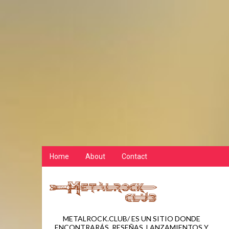
Home
About
Contact
METALROCK.CLUB/ ES UN SITIO DONDE
ENCONTRARÁS, RESEÑAS, LANZAMIENTOS Y