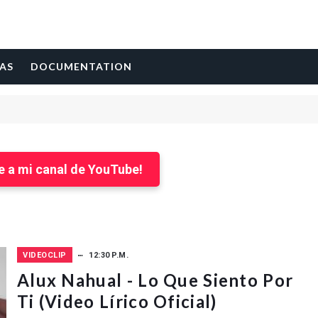
AS
DOCUMENTATION
e a mi canal de YouTube!
VIDEOCLIP
12:30 P.M.
Alux Nahual - Lo Que Siento Por
Ti (Video Lírico Oficial)