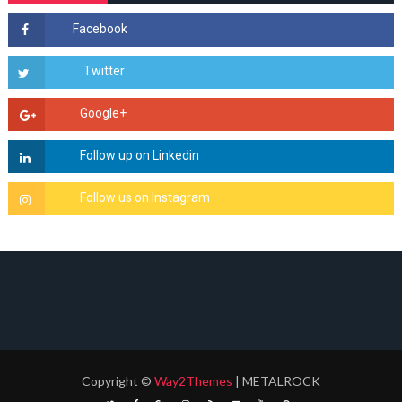
Copyright
©
Way2Themes
| METALROCK