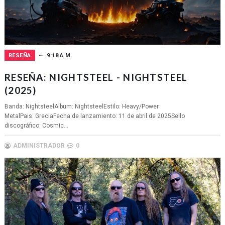
RESEÑA
9:18 A.M.
RESEÑA: NIGHTSTEEL - NIGHTSTEEL
(2025)
Banda: NightsteelAlbum: NightsteelEstilo: Heavy/Power
MetalPais: GreciaFecha de lanzamiento: 11 de abril de 2025Sello
discográfico: Cosmic...
ADMINISTRADOR
0