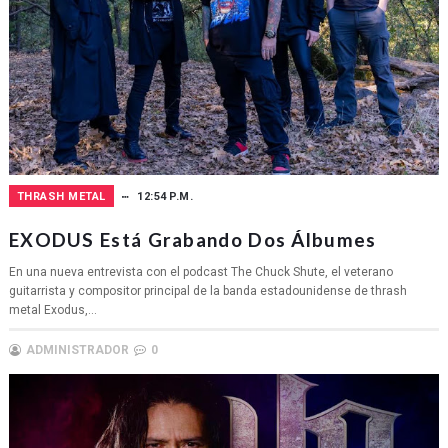
THRASH METAL
12:54 P.M.
EXODUS Está Grabando Dos Álbumes
En una nueva entrevista con el podcast The Chuck Shute, el veterano
guitarrista y compositor principal de la banda estadounidense de thrash
metal Exodus,...
ADMINISTRADOR
0