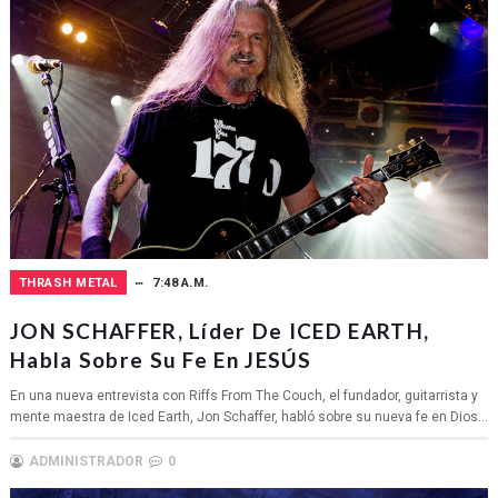
THRASH METAL
7:48 A.M.
JON SCHAFFER, Líder De ICED EARTH,
Habla Sobre Su Fe En JESÚS
En una nueva entrevista con Riffs From The Couch, el fundador, guitarrista y
mente maestra de Iced Earth, Jon Schaffer, habló sobre su nueva fe en Dios...
ADMINISTRADOR
0