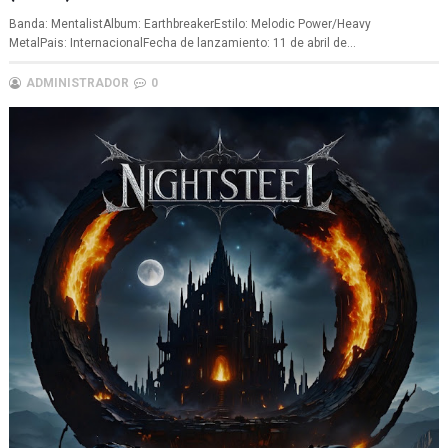
Banda: MentalistAlbum: EarthbreakerEstilo: Melodic Power/Heavy
MetalPais: InternacionalFecha de lanzamiento: 11 de abril de...
ADMINISTRADOR
0