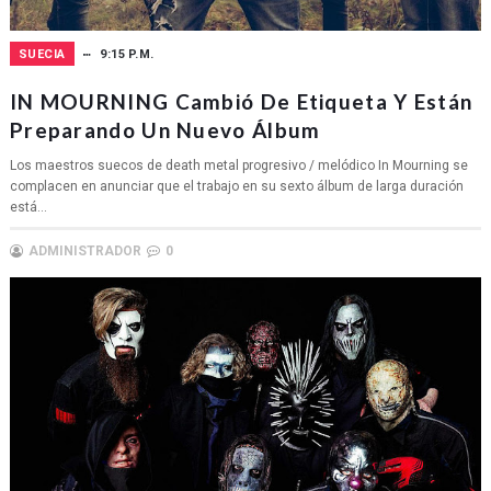
SUECIA
9:15 P.M.
IN MOURNING Cambió De Etiqueta Y Están
Preparando Un Nuevo Álbum
Los maestros suecos de death metal progresivo / melódico In Mourning se
complacen en anunciar que el trabajo en su sexto álbum de larga duración
está...
ADMINISTRADOR
0