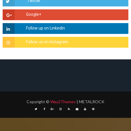
Copyright
©
Way2Themes
| METALROCK