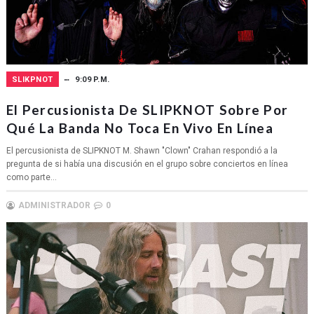
SLIKPNOT
9:09 P.M.
El Percusionista De SLIPKNOT Sobre Por
Qué La Banda No Toca En Vivo En Línea
El percusionista de SLIPKNOT M. Shawn "Clown" Crahan respondió a la
pregunta de si había una discusión en el grupo sobre conciertos en línea
como parte...
ADMINISTRADOR
0