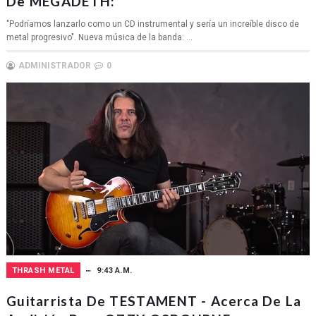
De MEGADETH:
"Podríamos lanzarlo como un CD instrumental y sería un increíble disco de
metal progresivo". Nueva música de la banda: ...
ADMINISTRADOR
0
THRASH METAL
9:43 A.M.
Guitarrista De TESTAMENT - Acerca De La