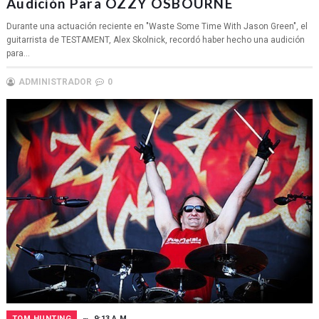
Audición Para OZZY OSBOURNE
Durante una actuación reciente en "Waste Some Time With Jason Green", el
guitarrista de TESTAMENT, Alex Skolnick, recordó haber hecho una audición
para...
ADMINISTRADOR
0
TOM HUNTING
9:13 A.M.